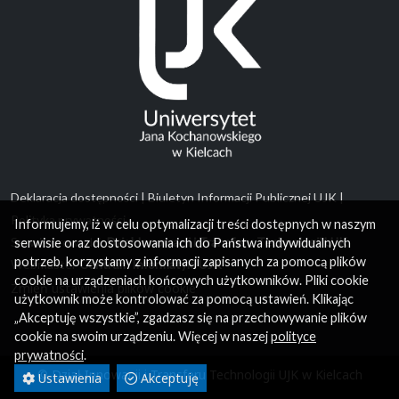
Deklaracja dostępności
|
Biuletyn Informacji Publicznej UJK
|
Polityka prywatności
Serwis prowadzi:
Dział Innowacji i Transferu Technologii UJK
Webmaster
Centrum Informatyki UJK
Zmień ustawienia plików cookie
Informujemy, iż w celu optymalizacji treści dostępnych w naszym
serwisie oraz dostosowania ich do Państwa indywidualnych
© Dział Innowacji i Transferu Technologii UJK w Kielcach
potrzeb, korzystamy z informacji zapisanych za pomocą plików
cookie na urządzeniach końcowych użytkowników. Pliki cookie
użytkownik może kontrolować za pomocą ustawień. Klikając
„Akceptuję wszystkie”, zgadzasz się na przechowywanie plików
cookie na swoim urządzeniu. Więcej w naszej
polityce
prywatności
.
Ustawienia
Akceptuję