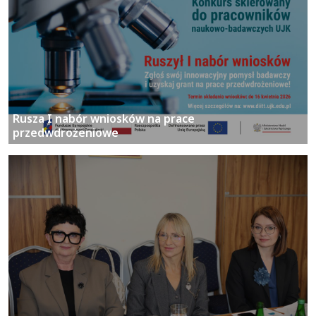
Rusza I nabór wniosków na prace
przedwdrożeniowe
UJK aktywnie o przyszłości Świętokrzyskiego
Systemu Innowacji!
więcej...