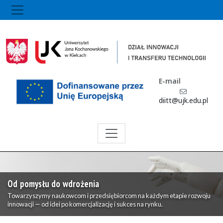
E-mail
diitt@ujk.edu.pl
Science4Business – Nauka dla Biznesu Zadanie 1
Inkubator Rozwoju
Uniwersytet Jana Kochanowskiego w Kielcach realizuje projekt o znaczeniu
strategicznym. Dowiedz się więcej tutaj.
Uniwersytet Jana Kochanowskiego w Kielc
Aktualności